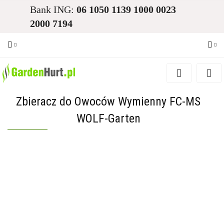
Bank ING:
06 1050 1139 1000 0023
2000 7194
Zaloguj się
Zarejestruj się
Zbieracz do Owoców Wymienny FC-MS
Dodaj zgłoszenie
WOLF-Garten
Zgody cookies