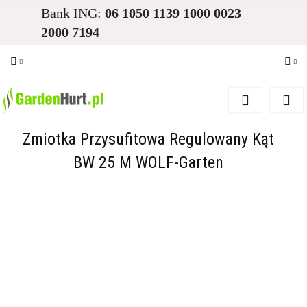
Bank ING:
06 1050 1139 1000 0023
2000 7194
Zaloguj się
Zarejestruj się
Zmiotka Przysufitowa Regulowany Kąt
Dodaj zgłoszenie
BW 25 M WOLF-Garten
Zgody cookies